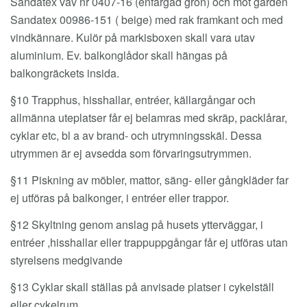
Sandatex väv nr 0407-16 (enfärgad grön) och mot gården
Sandatex 00986-151 ( beige) med rak framkant och med
vindkännare. Kulör på markisboxen skall vara utav
aluminium. Ev. balkonglådor skall hängas på
balkongräckets insida.
§10 Trapphus, hisshallar, entréer, källargångar och
allmänna uteplatser får ej belamras med skräp, packlårar,
cyklar etc, bl a av brand- och utrymningsskäl. Dessa
utrymmen är ej avsedda som förvaringsutrymmen.
§11 Piskning av möbler, mattor, säng- eller gångkläder far
ej utföras på balkonger, i entréer eller trappor.
§12 Skyltning genom anslag på husets ytterväggar, i
entréer ,hisshallar eller trappuppgångar får ej utföras utan
styrelsens medgivande
§13 Cyklar skall ställas på anvisade platser i cykelställ
eller cykelrum.