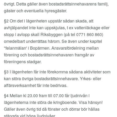
övrigt. Detta gäller även bostadsrättsinnehavarens familj,
gäster och eventuella hyresgäster.
§2 Om det i lägenheten uppstår sådan skada, att
avhjälpandet inte kan uppskjutas, t ex vattenläckage eller
stopp i avlopp skall Riksbyggen (på tel 0771 860 860)
omedelbart underrättas härom. Se även under kapitel
"felanmälan' i Bopärmen. Ansvarsfördelning mellan
förening och bostadsrättsinnehavaren framgår av
föreningens stadgar.
§3 I lägenheten får inte förekomma sådana aktiviteter som
kan störa övriga bostadsrättsinnehavare. Yrkes- eller
affärsverksamhet får inte bedrivas.
§4 Mellan kl 23.00 fram till 07.00 får ljudnivån i
lägenheterna inte störa de kringboende. Visa hänsyn!
Gäller även övrig tid då fönster och dörrar bör hållas
stängda vid höga ljudnivåer.