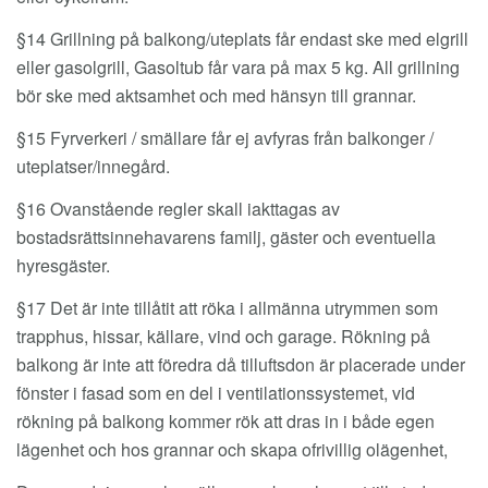
§14 Grillning på balkong/uteplats får endast ske med elgrill
eller gasolgrill, Gasoltub får vara på max 5 kg. All grillning
bör ske med aktsamhet och med hänsyn till grannar.
§15 Fyrverkeri / smällare får ej avfyras från balkonger /
uteplatser/innegård.
§16 Ovanstående regler skall iakttagas av
bostadsrättsinnehavarens familj, gäster och eventuella
hyresgäster.
§17 Det är inte tillåtit att röka i allmänna utrymmen som
trapphus, hissar, källare, vind och garage. Rökning på
balkong är inte att föredra då tilluftsdon är placerade under
fönster i fasad som en del i ventilationssystemet, vid
rökning på balkong kommer rök att dras in i både egen
lägenhet och hos grannar och skapa ofrivillig olägenhet,