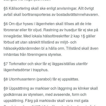
§5 Källsortering skall ske enligt anvisningar. Allt övrigt
avfall skall borttransporteras av bostadsrättsinnehavaren.
§6 Om djur hyses i lägenheten skall tillses att de inte
förorenar eller för oljud. Rastning av husdjur får ej ske på
innegårdar. Med lokala hälsoföreskrifter 2 kap 1§ gäller
förbud att utan särskilt tillstånd av miljö- och
hälsoskyddsnämnden bl a hålla orm. Tillstånd skall även
inhämtas från föreningens styrelse.
§7 Torkmattor och skor får ej läggas/ställas utanför
lägenhetsdörrar i trapphus.
§8 Utomhusantenn (parabol) får ej uppsättas.
§9 Uppsättning av markiser och läggning av klinker skall
godkännas av styrelsen, med avseende, form och
uppsättning. Färg på markisväv skall vara mot gata