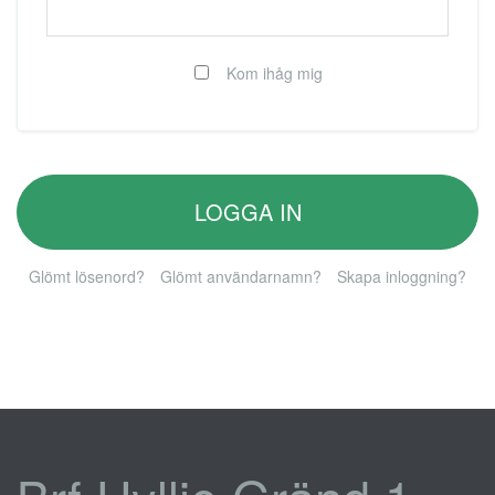
Kom ihåg mig
LOGGA IN
Glömt lösenord?
Glömt användarnamn?
Skapa inloggning?