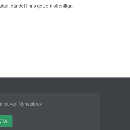
an, där det finns gott om offentliga
 på vårt Nyhetsbrev
ERA