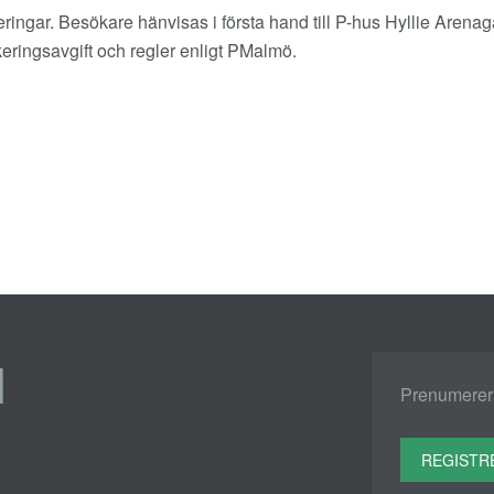
ngar. Besökare hänvisas i första hand till P-hus Hyllie Arenagat
keringsavgift och regler enligt PMalmö.
1
Prenumerera
REGISTR