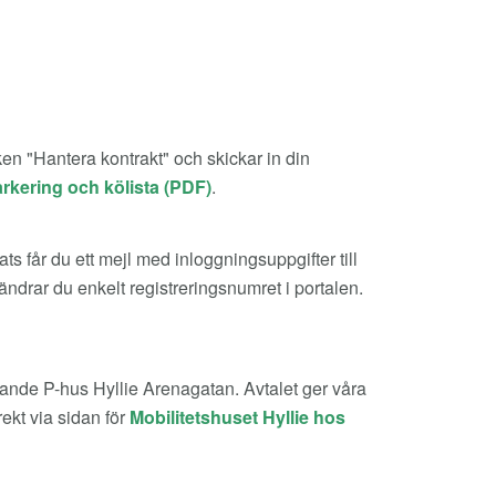
liken "Hantera kontrakt" och skickar in din
arkering och kölista (PDF)
.
s får du ett mejl med inloggningsuppgifter till
 ändrar du enkelt registreringsnumret i portalen.
liggande P-hus Hyllie Arenagatan. Avtalet ger våra
rekt via sidan för
Mobilitetshuset Hyllie hos