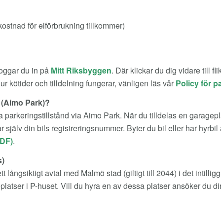
kostnad för elförbrukning tillkommer)
loggar du in på
Mitt Riksbyggen
. Där klickar du dig vidare till f
r kötider och tilldelning fungerar, vänligen läs vår
Policy för p
n (Aimo Park)?
parkeringstillstånd via Aimo Park. När du tilldelas en garageplat
 själv din bils registreringsnummer. Byter du bil eller har hyrbil
PDF)
.
s)
tt långsiktigt avtal med Malmö stad (giltigt till 2044) i det intil
platser i P-huset. Vill du hyra en av dessa platser ansöker du di